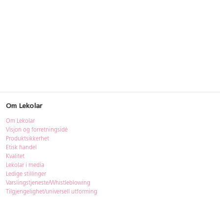
Om Lekolar
Om Lekolar
Visjon og forretningsidé
Produktsikkerhet
Etisk handel
Kvalitet
Lekolar i media
Ledige stillinger
Varslingstjeneste/Whistleblowing
Tilgjengelighet/universell utforming
Bærekraft