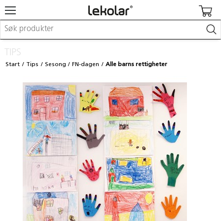
Møbler & innredning
TIPS
Lekeplassutstyr & utemiljø
Start
Tips
Sesong
FN-dagen
Alle barns rettigheter
Kunst & håndverk
Leker & sykler
Pedagogisk materiell
Barnevogner & småbarnsutstyr
Skole- & kontormateriell
Logge inn / registrere meg
Kontakt oss
Kampanjer/kataloger