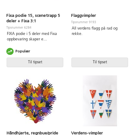
Fixa podie 15, scenetrapp 5
Flaggvimpler
deler + Fixa 3:1
Tipsnummer 9193
Tipsnummer 6284
All verdens flagg på rad og
FIXA podie i 5 deler med Fixa
rekke.
oppbevaring skaper e
...
Populær
Til tipset
Til tipset
Håndhjerte, regnbue/pride
Verdens-vimpler