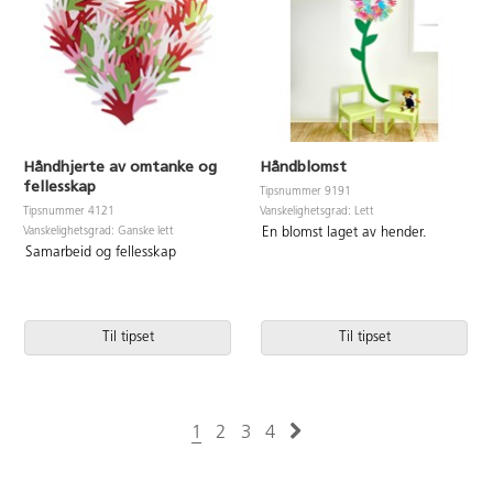
Håndhjerte av omtanke og
Håndblomst
fellesskap
Tipsnummer 9191
Vanskelighetsgrad: Lett
Tipsnummer 4121
Vanskelighetsgrad: Ganske lett
En blomst laget av hender.
Samarbeid og fellesskap
Til tipset
Til tipset
1
2
3
4