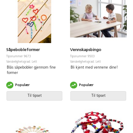
Såpebobleformer
Vennskapsbingo
Tipsnummer 9673
Tipsnummer 9503
Vanskelighetsgrad: Lett
Vanskelighetsgrad: Lett
Blås såpebobler gjennom fine
Bli kjent med vennene dine!
former
Populær
Populær
Til tipset
Til tipset