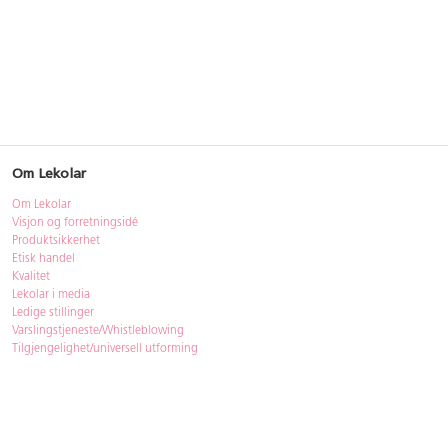
Om Lekolar
Om Lekolar
Visjon og forretningsidé
Produktsikkerhet
Etisk handel
Kvalitet
Lekolar i media
Ledige stillinger
Varslingstjeneste/Whistleblowing
Tilgjengelighet/universell utforming
Bærekraft
Bærekraft
ISO-sertifisering