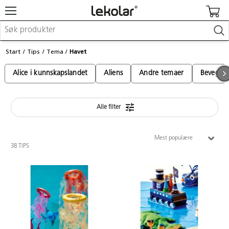
Møbler & innredning
Start
Tips
Tema
Havet
Lekeplassutstyr & utemiljø
Kunst & håndverk
Alice i kunnskapslandet
Aliens
Andre temaer
Bevegels
Leker & sykler
Pedagogisk materiell
Barnevogner & småbarnsutstyr
Skole- & kontormateriell
Alle filter
Mest populære
Logge inn / registrere meg
38 TIPS
Kontakt oss
Kampanjer/kataloger