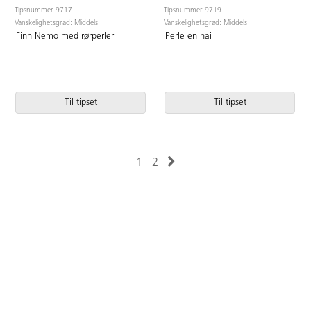
Tipsnummer 9717
Tipsnummer 9719
Vanskelighetsgrad: Middels
Vanskelighetsgrad: Middels
Finn Nemo med rørperler
Perle en hai
Til tipset
Til tipset
1
2