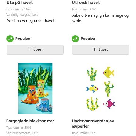
Ute på havet
Utforsk havet
Tipsnummer 9649
Tipsnummer 4261
Vanskelighetsgrad: Lett
Arbeid tverrfaglig i barnehage og
Verden over og under havet
skole
Populær
Populær
Til tipset
Til tipset
Fargeglade blekkspruter
Undervannsverden av
rørperler
Tipsnummer 9008
Vanskelighetsgrad: Lett
Tipsnummer 9721