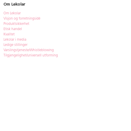
Om Lekolar
Om Lekolar
Visjon og forretningsidé
Produktsikkerhet
Etisk handel
Kvalitet
Lekolar i media
Ledige stillinger
Varslingstjeneste/Whistleblowing
Tilgjengelighet/universell utforming
Bærekraft
Bærekraft
ISO-sertifisering
Gjenbruk - Lekolar Outlet
Kjøpsvilkår & betingelser
Betingelser
GDPR og personopplysninger
Cookie Policy
Kontakt