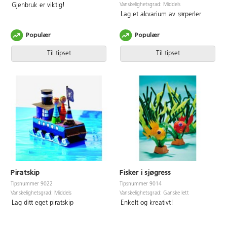
Vanskelighetsgrad: Middels
Gjenbruk er viktig!
Lag et akvarium av rørperler
Populær
Populær
Til tipset
Til tipset
Piratskip
Fisker i sjøgress
Tipsnummer 9022
Tipsnummer 9014
Vanskelighetsgrad: Middels
Vanskelighetsgrad: Ganske lett
Lag ditt eget piratskip
Enkelt og kreativt!