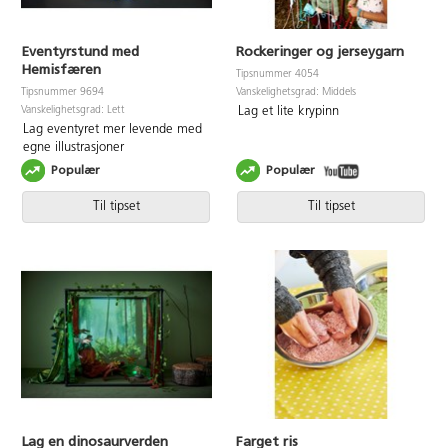
Eventyrstund med
Rockeringer og jerseygarn
Hemisfæren
Tipsnummer 4054
Vanskelighetsgrad: Middels
Tipsnummer 9694
Vanskelighetsgrad: Lett
Lag et lite krypinn
Lag eventyret mer levende med
egne illustrasjoner
Populær
Populær
Til tipset
Til tipset
Lag en dinosaurverden
Farget ris