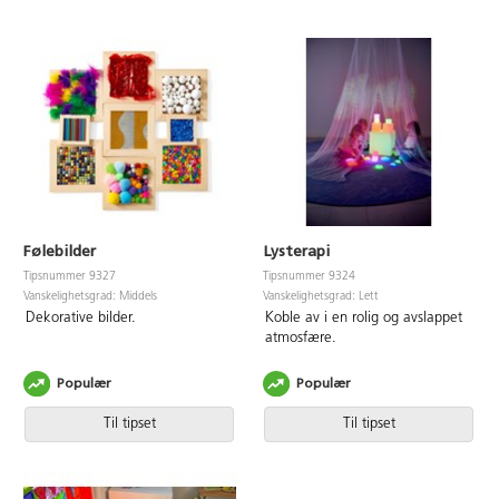
Følebilder
Lysterapi
Tipsnummer 9327
Tipsnummer 9324
Vanskelighetsgrad: Middels
Vanskelighetsgrad: Lett
Dekorative bilder.
Koble av i en rolig og avslappet
atmosfære.
Populær
Populær
Til tipset
Til tipset