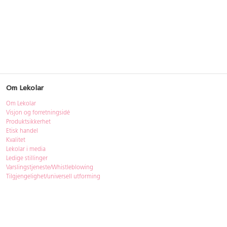
Om Lekolar
Om Lekolar
Visjon og forretningsidé
Produktsikkerhet
Etisk handel
Kvalitet
Lekolar i media
Ledige stillinger
Varslingstjeneste/Whistleblowing
Tilgjengelighet/universell utforming
Bærekraft
Bærekraft
ISO-sertifisering