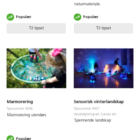
naturmateriale.
Populær
Populær
Til tipset
Til tipset
Marmorering
Sensorisk vinterlandskap
Tipsnummer 4058
Tipsnummer 9457
Vanskelighetsgrad: Ganske lett
Marmorering utendørs
Spennende landskap
Populær