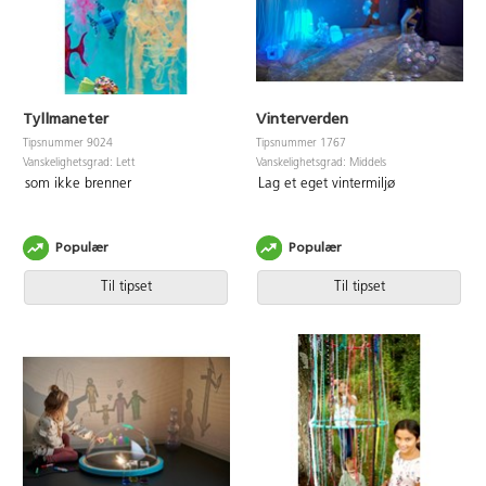
Tyllmaneter
Vinterverden
Tipsnummer 9024
Tipsnummer 1767
Vanskelighetsgrad: Lett
Vanskelighetsgrad: Middels
som ikke brenner
Lag et eget vintermiljø
Populær
Populær
Til tipset
Til tipset