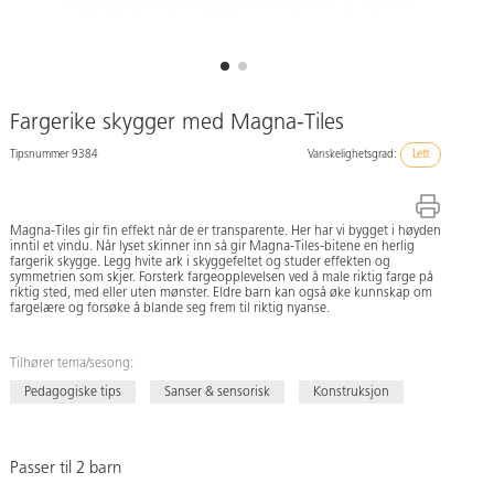
Fargerike skygger med Magna-Tiles
Tipsnummer 9384
Vanskelighetsgrad:
Lett
Magna-Tiles gir fin effekt når de er transparente. Her har vi bygget i høyden
inntil et vindu. Når lyset skinner inn så gir Magna-Tiles-bitene en herlig
fargerik skygge. Legg hvite ark i skyggefeltet og studer effekten og
symmetrien som skjer. Forsterk fargeopplevelsen ved å male riktig farge på
riktig sted, med eller uten mønster. Eldre barn kan også øke kunnskap om
fargelære og forsøke å blande seg frem til riktig nyanse.
Tilhører tema/sesong:
Pedagogiske tips
Sanser & sensorisk
Konstruksjon
Passer til 2 barn