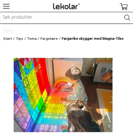
Møbler & innredning
TIPS
Lekeplassutstyr & utemiljø
Start
Tips
Tema
Fargelære
Fargerike skygger med Magna-Tiles
Kunst & håndverk
Leker & sykler
Pedagogisk materiell
Barnevogner & småbarnsutstyr
Skole- & kontormateriell
Logge inn / registrere meg
Kontakt oss
Kampanjer/kataloger