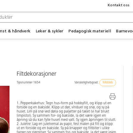
Kontakt oss
nst & håndverk
Leker & sykler
Pedagogisk materiell
Barnevo
Filtdekorasjoner
Tipsnummer 1654
Vanskelighetsgrad:
Middels
1. Pepperkakehus: Tegn hus-form på hobbyfilt, og klipp ut en
forside og en bakside. Klipp ut dør, vinduer og snø, og sy på
huset. Lim på snø ved døra og paljetter på taket (vi har brukt
limpistol). Sy sammen for- og bakside, la det være igjen en
åpning så du kan fylle huset med vatt. Sy igjen åpningen til slutt.
2. Juletre: Lag en juletremal av papir, fest malen på filt og klipp
ut en forside og en bakside. Sy på knapper og filtbiter i ulike
farger og størrelser. Sy sammen for- og bakside, la det være igjen