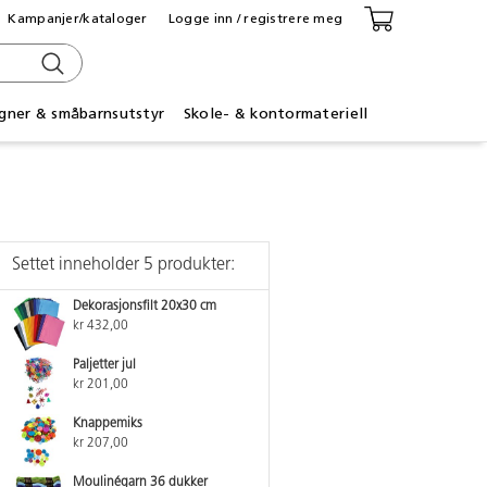
Kampanjer/kataloger
Logge inn / registrere meg
gner & småbarnsutstyr
Skole- & kontormateriell
Settet inneholder 5 produkter:
Dekorasjonsfilt 20x30 cm
kr 432,00
Paljetter jul
kr 201,00
Knappemiks
kr 207,00
Moulinégarn 36 dukker