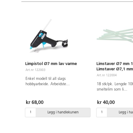
Limpistol Ø7 mm lav varme
Limstaver Ø7 mm 1
Limstaver Ø7,1 mm
Art.nr 122003
Art.nr 122004
Enkel modell til all slags
hobbyarbeide. Arbeidste
...
18 stk/pk. Lengde 1
smeltelim som li
...
kr 68,00
kr 40,00
Legg i handlekurven
Legg i h