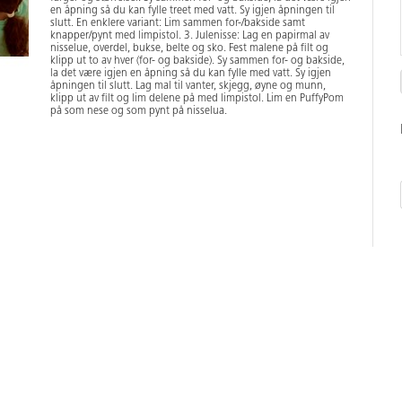
en åpning så du kan fylle treet med vatt. Sy igjen åpningen til
slutt. En enklere variant: Lim sammen for-/bakside samt
knapper/pynt med limpistol. 3. Julenisse: Lag en papirmal av
nisselue, overdel, bukse, belte og sko. Fest malene på filt og
klipp ut to av hver (for- og bakside). Sy sammen for- og bakside,
la det være igjen en åpning så du kan fylle med vatt. Sy igjen
åpningen til slutt. Lag mal til vanter, skjegg, øyne og munn,
klipp ut av filt og lim delene på med limpistol. Lim en PuffyPom
på som nese og som pynt på nisselua.