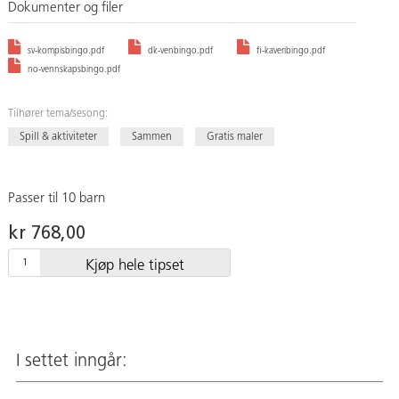
Dokumenter og filer
sv-kompisbingo.pdf
dk-venbingo.pdf
fi-kaveribingo.pdf
no-vennskapsbingo.pdf
Tilhører tema/sesong:
Spill & aktiviteter
Sammen
Gratis maler
Passer til 10 barn
kr 768,00
Kjøp hele tipset
I settet inngår: