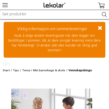
Møbler & innredning
Lekeplassutstyr & utemiljø
Viktig informasjon om sommerleveringer
Kunst & håndverk
Husk å velge ønsket leveringsuke når dere legger inn
Leker & sykler
bestillinger i sommer, slik at dere unngår levering mens dere
Pedagogisk materiell
har feriestengt. Vi ønsker alle våre kunder en riktig god
Barnevogner & småbarnsutstyr
sommer!
Skole- & kontormateriell
TIPS
Logge inn / registrere meg
Start
Tips
Tema
Min barnehage & skole
Vennskapsbingo
Kontakt oss
Kampanjer/kataloger