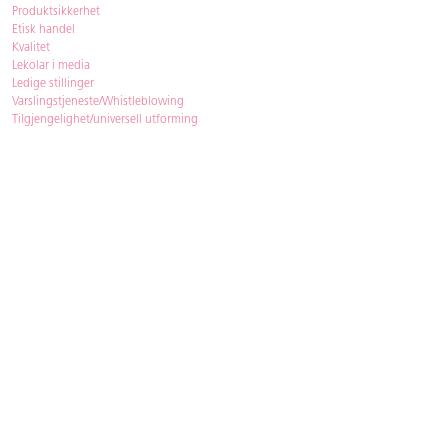
Produktsikkerhet
Etisk handel
Kvalitet
Lekolar i media
Ledige stillinger
Varslingstjeneste/Whistleblowing
Tilgjengelighet/universell utforming
Bærekraft
Bærekraft
ISO-sertifisering
Gjenbruk - Lekolar Outlet
Kjøpsvilkår & betingelser
Betingelser
GDPR og personopplysninger
Cookie Policy
Kontakt
Har du spørsmål, besvarer vi dem gjerne!
Åpningstider
: 08.00-16.00
Telefon
: 33 72 98 00