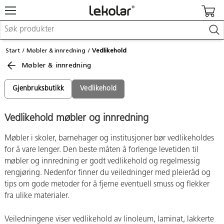
Møbler & innredning
Start
Møbler & innredning
Vedlikehold
Lekeplassutstyr & utemiljø
Møbler & innredning
Kunst & håndverk
Leker & sykler
Pedagogisk materiell
Gjenbruksbutikk
Vedlikehold
Barnevogner & småbarnsutstyr
Skole- & kontormateriell
Vedlikehold møbler og innredning
Møbler i skoler, barnehager og institusjoner bør vedlikeholdes
Logge inn / registrere meg
for å vare lenger. Den beste måten å forlenge levetiden til
Kontakt oss
møbler og innredning er godt vedlikehold og regelmessig
rengjøring. Nedenfor finner du veiledninger med pleieråd og
Kampanjer/kataloger
tips om gode metoder for å fjerne eventuell smuss og flekker
fra ulike materialer.
Veiledningene viser vedlikehold av linoleum, laminat, lakkerte