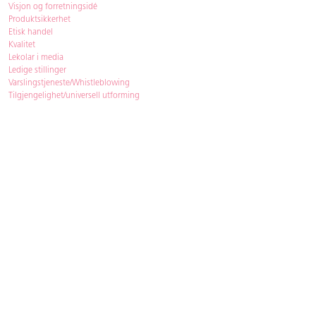
Visjon og forretningsidé
Produktsikkerhet
Etisk handel
Kvalitet
Lekolar i media
Ledige stillinger
Varslingstjeneste/Whistleblowing
Tilgjengelighet/universell utforming
Bærekraft
Bærekraft
ISO-sertifisering
Gjenbruk - Lekolar Outlet
Kjøpsvilkår & betingelser
Betingelser
GDPR og personopplysninger
Cookie Policy
Kontakt
Har du spørsmål, besvarer vi dem gjerne!
Åpningstider
: 08.00-16.00