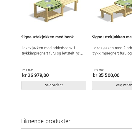
Signe utekjøkken med benk
Signe utekjøkken me
Lekekjøkken med arbiedsbenk i
Lekekjøkken med 2 arb
trykkimpregnert furu og lettstelt lys
trykkimpregnert furu og l
grønn CGL-laminat. 2 baljer i rustfritt
grønn CGL-laminat. 2 balj
stål Ø23,5 cm. Mål: 160x80x60 cm.
stål Ø23,5 cm. Mål: 2
Pris fra:
Pris fra:
kr 26 979,00
kr 35 500,00
Velg variant
Velg varian
Liknende produkter