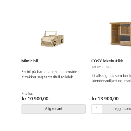
Mimic bil
COSY lekebutikk
Art.nr: 157408
En bil på barnehagens uteområde
Et allsidig hus som beri
tiltrekker seg fantasifull rollelek. I
utendørsmiljøet og inspir
denne lekebilen er det plass til flere
uendelig fantasifull lek.
barn som kan leke sammen.
kan fungere både som b
Lekebilen bidrar til et variert utemiljø
Pris fra:
markedsbod, et hjem elle
kr 10 900,00
kr 13 900,00
som stimulerer fantasien. Leveres
hjørne. På forsiden er de
montert. Laget av massiv FSC-merket
vindu som kan fungere 
furu, velg mellom oljet og
Velg variant
Legg i han
og det er også utstyrt m
antiråtebehandlet.
Laget av FSC-sertifisert
overflatebehandlet med
vannbasert lakk. For ve