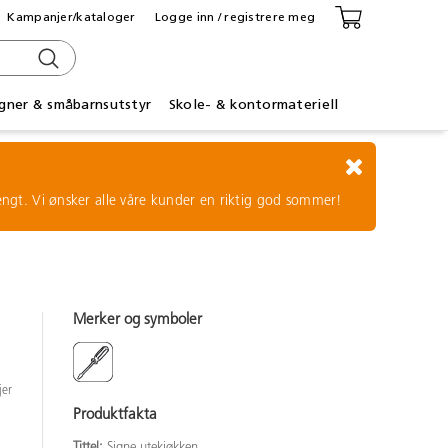
Kampanjer/kataloger
Logge inn / registrere meg
gner & småbarnsutstyr
Skole- & kontormateriell
tengt. Vi ønsker alle våre kunder en riktig god sommer!
Merker og symboler
jer
Produktfakta
Tittel:
Signe utekjøkken