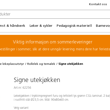
Kontakt oss
nst & håndverk
Leker & sykler
Pedagogisk materiell
Barnevo
Viktig informasjon om sommerleveringer
estillinger i sommer, slik at dere unngår levering mens dere har feries
de lekeplassutstyr
Rollelek og temalek
Signe utekjøkken
Signe utekjøkken
Art.nr: 62256
Lekekjøkken i trykkimpregnert furu og lettstelt lys grønn CGL-laminat. 2 bal
i rustfritt stål Ø23,5 cm. Mål: 90x80x60 cm.
Velg variant