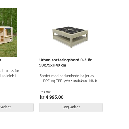
k
Urban sorteringsbord 0-3 år
99x79xH40 cm
de plass for
l rollelek i
Bordet med nedsenkede baljer av
ljø. Denne fine
LLDPE og TPE løfter uteleken. Nå blir
er barna til å lage,
det enkelt å bygge og leke med jord,
t i sin egen lille
sand og vann. Barna kan øve på
Pris fra:
kr 4 995,00
. Foodtrucken vår er
samarbeid, sortering, figurlek etc.
att og pedaler, en
Bakkefundament er inkludert.
ikrobølgeovn, hyller
 variant
Velg variant
om gir gode
e barn til å leke
 disken gjør det
estillinger og levere