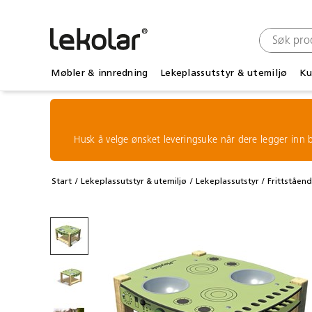
Møbler & innredning
Lekeplassutstyr & utemiljø
Ku
Husk å velge ønsket leveringsuke når dere legger inn b
Start
Lekeplassutstyr & utemiljø
Lekeplassutstyr
Frittståen