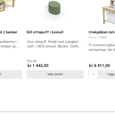
d 2 benker
Bill sittepuff i bomull
Utekjøkken m/v
Art.nr: 119906
iedsbenker i
Oval sittepuff. Kledd med avtagbart
Et morsomt kjøkk
ettstelt lys
stoff i 100% bomull. Økotex. Stoffet
vannpumpe, der ba
er i rustfritt
kan vaskes i 60°, ikke tørketrommel.
kommunikasjonsev
40x80x60 cm.
40x30x30 cm.
i et ekte kjøkken
Pris fra:
som fascinerer ba
kr 1 443,00
kr 6 411,00
produktet gir stor
utendørs læring
t
Velg variant
Legg 
som er enkel å br
kjøkketilbehør er 
komplette settet. 
av impregnert fur
Mål: L50xB69xH10
Beregnet på utend