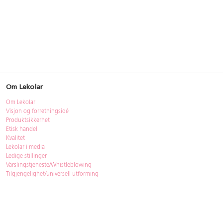
Om Lekolar
Om Lekolar
Visjon og forretningsidé
Produktsikkerhet
Etisk handel
Kvalitet
Lekolar i media
Ledige stillinger
Varslingstjeneste/Whistleblowing
Tilgjengelighet/universell utforming
Bærekraft
Bærekraft
ISO-sertifisering