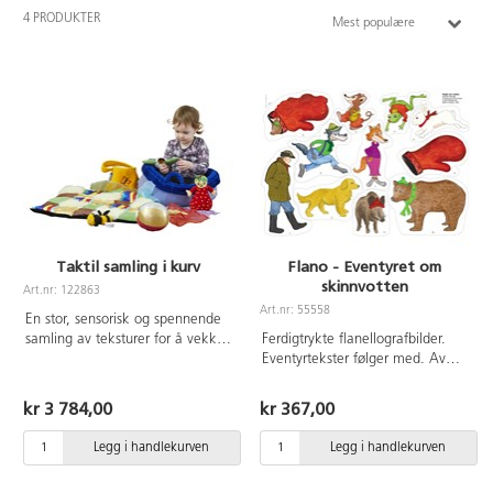
4 PRODUKTER
Mest populære
Taktil samling i kurv
Flano - Eventyret om
skinnvotten
Art.nr: 122863
Art.nr: 55558
En stor, sensorisk og spennende
samling av teksturer for å vekke
Ferdigtrykte flanellografbilder.
barns nysgjerrighet, fasinasjon og
Eventyrtekster følger med. Av
undring. Det er et rikt utvalg av
FSC-merket papir.
farger, materialer og mønstre.
kr 3 784,00
kr 367,00
Oppfordre barn til å utforske de
forskjellige materialene, de
Legg i handlekurven
Legg i handlekurven
krøllete stoffene og den myke
fuskepelsen. Barna kan sitte på