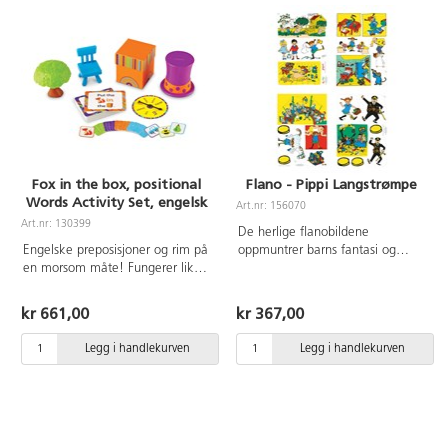
teppet og til og med sitte i
kurven. Utvikle ordforrådet ved å
beskrive de forskjellige
materialene og tingene. Bruk
dem til forskjellige rim og regler
eller som materiale i eventyr.
Inneholder en kurv, en ball, en
liten kurv, en bie, en larve, en
sommerfugl, 4 skjerf, en frukt og
et lappeteppe. Fra 0 år.
Fox in the box, positional
Flano - Pippi Langstrømpe
Words Activity Set, engelsk
Art.nr: 156070
Art.nr: 130399
De herlige flanobildene
Engelske preposisjoner og rim på
oppmuntrer barns fantasi og
en morsom måte! Fungerer like
utvikler språket til en herlig
bra i en gruppe som individuelt.
fortellerstund. Som pedagog kan
Inneholder 4 gjenstander (tre,
du fortelle en egen Pippi-historie,
kr 661,00
kr 367,00
boks, stol og hatt), 16 bildekort,
eller la barna selv finne på og
40 dobbeltsidige aktivitetskort,
fortelle til disse herlige bildene
Legg i handlekurven
Legg i handlekurven
spinner og en aktivitetsguide.
som inspirerer og setter i gang
fantasien. Bildene kan også
brukes som støtte for boken
"Kjenner du Pippi Langstrømpe".
Inneholder 4 flanellografark i A4-