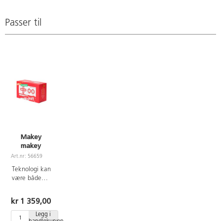
USB‑kabel, 7 krokodilleklemmer
for micro:bit å utløse opptil 6
(til kontaktene på forsiden), 6
tastetrykk og full musekontroll på
koblingstråder (til kontaktene på
baksiden av Makey Makey.
Passer til
baksiden) og instruksjonsark på
Micro:bit kan også lese om du
engelsk. Hvis blyant brukes som
har trykket på en tast eller brukt
leder, anbefales myke blyanter
musen, og reagere på en rekke
med høyt grafittinnhold, gjerne
forskjellige måter, for eksempel
2B. PVC‑fri.
ved å vise et bilde eller styre en
servomotor. Fungerer bare med
Makey Makey versjon 1.5 eller
nyere. Innhold: 1 Code-a-Key-
ryggsekk, 1 instruksjonskort og 1
Makey Makey-klistremerke. Fra
8 år og oppover.
Makey
makey
Art.nr: 56659
Teknologi kan
være både
enkelt og
morsomt!
kr 1 359,00
Makey
Makey
Legg i