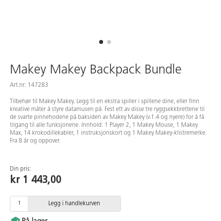
Makey Makey Backpack Bundle
Art.nr: 147283
Tilbehør til Makey Makey. Legg til en ekstra spiller i spillene dine, eller finn
kreative måter å styre datamusen på. Fest ett av disse tre ryggsekkbrettene til
de svarte pinnehodene på baksiden av Makey Makey (v.1.4 og nyere) for å få
tilgang til alle funksjonene. Innhold: 1 Player 2, 1 Makey Mouse, 1 Makey
Max, 14 krokodillekabler, 1 instruksjonskort og 1 Makey Makey-klistremerke.
Fra 8 år og oppover.
Din pris:
kr 1 443,00
Legg i handlekurven