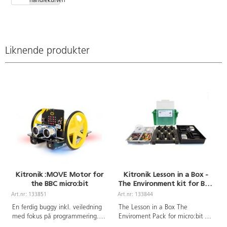
handlekurven
(versjon 1.6c)
passer for alle
aldre og
oppmuntrer
elever til å
tørre å teste
Liknende produkter
og bruke
fantasien sin.
Bytt ut
tastaturet og
bruk små
skjeer i
stedet. Spill
av en melodi
ved hjelp av
bananer. Lag
spillkonsoll,
robot m.m.
Inneholder: 1
Kitronik :MOVE Motor for
Kitronik Lesson in a Box -
Makey
the BBC micro:bit
The Environment kit for BBC
Makey, 1
micro:bit
USB‑kabel, 7
Art.nr: 133851
Art.nr: 133844
A
krokodilleklemmer
En ferdig buggy inkl. veiledning
The Lesson in a Box The
(til
med fokus på programmering.
Enviroment Pack for micro:bit er
kontaktene
Lær elevene om bevegelser,
en komplett løsning for elever og