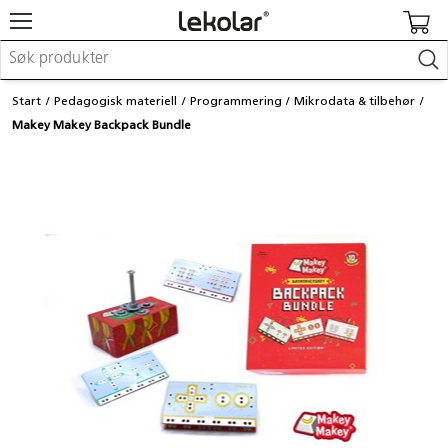
Møbler & innredning
Start
Pedagogisk materiell
Programmering
Mikrodata & tilbehør
Lekeplassutstyr & utemiljø
Makey Makey Backpack Bundle
Kunst & håndverk
Leker & sykler
Pedagogisk materiell
Barnevogner & småbarnsutstyr
Skole- & kontormateriell
Logge inn / registrere meg
Kontakt oss
Kampanjer/kataloger