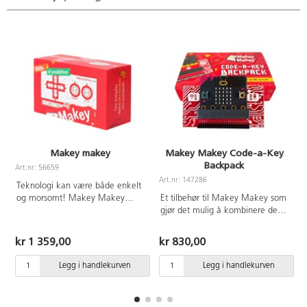
Makey makey
Makey Makey Code-a-Key
Backpack
Art.nr: 56659
Art.nr: 147286
A
Teknologi kan være både enkelt
og morsomt! Makey Makey
Et tilbehør til Makey Makey som
(versjon 1.6c) passer for alle
gjør det mulig å kombinere den
aldre og oppmuntrer elever til å
med BBC micro:bit. Generer
tørre å teste og bruke fantasien
tastetrykk med bevegelse,
kr 1 359,00
kr 830,00
sin. Bytt ut tastaturet og bruk
temperatur, lys og lyd. Kombiner
små skjeer i stedet. Spill av en
Makey Makey og BBC micro:bit
Legg i handlekurven
Legg i handlekurven
melodi ved hjelp av bananer. Lag
(selges separat) uten ledninger,
spillkonsoll, robot m.m.
koblingsdekk eller kretser. Code-
Inneholder: 1 Makey Makey, 1
a-Key-ryggsekken gjør det mulig