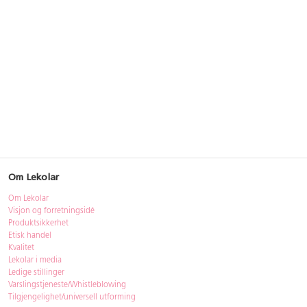
Om Lekolar
Om Lekolar
Visjon og forretningsidé
Produktsikkerhet
Etisk handel
Kvalitet
Lekolar i media
Ledige stillinger
Varslingstjeneste/Whistleblowing
Tilgjengelighet/universell utforming