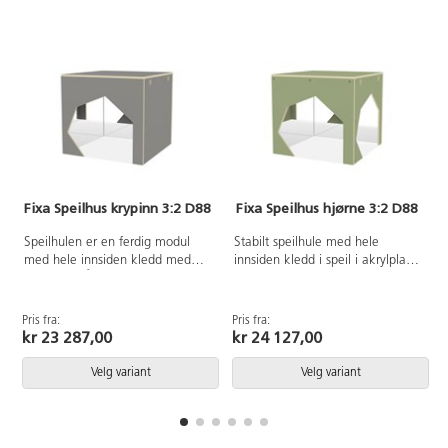
morsomme å sette på lysbord for
PVC-fri.Fra 1 år.
ulike effekter. 6 forskjellige
farger. 3-4 timers ladetid gir 6-8
timer strålende leketid. Lades
med USB-kabel. Mål: 21,2x3,3
cm. Fra 10 måneder.
Fixa Speilhus krypinn 3:2 D88
Fixa Speilhus hjørne 3:2 D88
Speilhulen er en ferdig modul
Stabilt speilhule med hele
med hele innsiden kledd med
innsiden kledd i speil i akrylplast.
akrylspeil. Åpning formet som en
To åpninger formet som en
hule. Laget i bjørk kryssfiner,
grotte. Laget av 16 mm bjørk
farger med HT har
kryssfiner og kledd i laminat.
Pris fra:
Pris fra:
P
høytrykklaminat, 16 mm. Bjørk
Bjørk og hvitpigmentert helt i 18
kr 23 287,00
kr 24 127,00
og hvitpigmentert er i 18 mm
mm kryssfiner. Mål:
kryssfiner. Mål: B88 D 88 H 79
B88xH79xD88 cm.
Velg variant
Velg variant
cm.