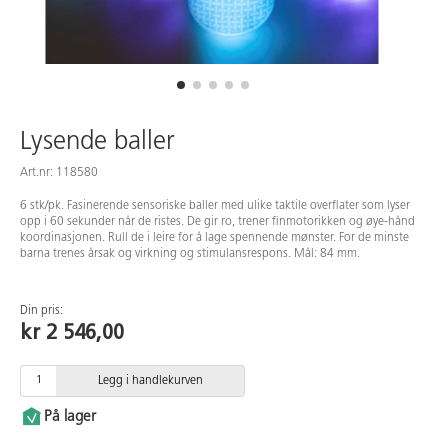
Lysende baller
Art.nr: 118580
6 stk/pk. Fasinerende sensoriske baller med ulike taktile overflater som lyser
opp i 60 sekunder når de ristes. De gir ro, trener finmotorikken og øye-hånd
koordinasjonen. Rull de i leire for å lage spennende mønster. For de minste
barna trenes årsak og virkning og stimulansrespons. Mål: 84 mm.
Din pris:
kr 2 546,00
Legg i handlekurven
På lager