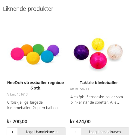
Liknende produkter
NeeDoh stressballer regnbue
Taktile blinkeballer
6 stk
Art.nr: 58211
A
Art.nr: 151613
4 stk/pk. Sensoriske baller som
6 forskjellige fargede
blinker når de spretter. Alle
klemmeballer. Grip en ball og
ballene har ulike taktile
press, dytt eller klem den. Fylt
overflater og er gode å ta på for
med en giftfri, deiglignende
nysgjerrige hender. Bruk de i lek
kr 200,00
kr 424,00
masse som alltid går tilbake til
og tren motorikk og koordinasjon
sin opprinnelige form. Fra 3 år.
i ulike kast- og fangøvelser. Av
Legg i handlekurven
Legg i handlekurven