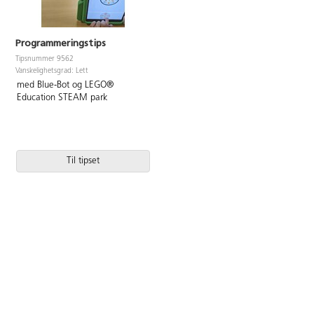
KI
trinn | Praktisk programmering og
KI-forståelse
Programmeringstips
Tipsnummer 9562
Vanskelighetsgrad: Lett
med Blue-Bot og LEGO®
Education STEAM park
Til tipset