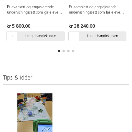
Et avansert og engasjerende
Et komplett og engasjerende
undervisningssett som gir elever
undervisningssett som lar elever
en praktisk innføring i
utforske informatikk,
informatikk, programmering og
blokkprogrammering og kunstig
kr 5 800,00
kr 38 240,00
kunstig intelligens (KI). Løsningen
intelligens (KI) gjennom praktisk,
er utviklet for ungdomstrinnet og
samarbeidende læring. Hvert sett
Legg i handlekurven
Legg i handlekurven
støtter progresjon mot mer
er designet for gruppearbeid for
komplekse konsepter innen
4 elever, og gir en naturlig vei
algoritmer, dataforståelse og KI-
inn i sentrale kompetanser for
basert problemløsning. Hvert sett
fremtidens digitale samfunn.
er tilpasset arbeid i grupper på
Med 30 ferdige leksjoner og
fire elever og kombinerer
tilhørende materiell er oppstarten
bygging, programmering og
enkel, og læreren får gode
samarbeid. Med 40 ferdige
veiledninger for å gjennomføre
Tips & idéer
leksjonsplaner (45 min) er
undervisningen. Bruk LEGO
oppstarten enkel og
Education Coding Canvas, en
forberedelsestiden lav. Elevene
trygg og intuitiv app uten
jobber i LEGO Education Coding
innlogging eller skylagring, for å
Canvas, en trygg app uten
jobbe med programmering og KI-
innlogging eller skylagring, basert
konsepter i klassens tempo.
på blokkprogrammering og lokal
Dette settet er for 32 elever.
lagring. For 4 elever per sett |
Inneholder 8 stk av artikkel
Passer for 8.–10. trinn |
165520. Materiale: ABS. Fri for
Fremtidsrettet programmering og
PVC. Fra 8 år. Passer for 5.–7.