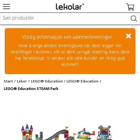
Møbler & innredning
Lekeplassutstyr & utemiljø
Viktig informasjon om sommerleveringer
Kunst & håndverk
Husk å velge ønsket leveringsuke når dere legger inn
Leker & sykler
bestillinger i sommer, slik at dere unngår levering mens dere
Pedagogisk materiell
har feriestengt. Vi ønsker alle våre kunder en riktig god
Barnevogner & småbarnsutstyr
sommer!
Skole- & kontormateriell
Start
Leker
LEGO® Education
LEGO® Education
Logge inn / registrere meg
LEGO® Education STEAM Park
Kontakt oss
Kampanjer/kataloger