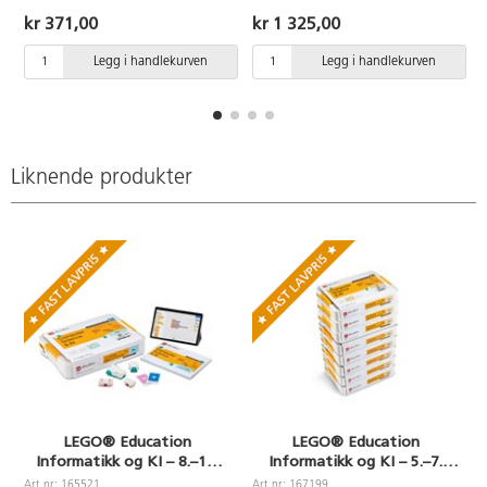
2. Fra 3 år.
høner. Materiale: ABS. PVC-fri.
kr 371,00
kr 1 325,00
Fra 2 år
Legg i handlekurven
Legg i handlekurven
Liknende produkter
LEGO® Education
LEGO® Education
Informatikk og KI – 8.–10.
Informatikk og KI – 5.–7.
trinn #45522.
trinn 32 elever #45521.
Art.nr: 165521
Art.nr: 167199
A