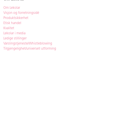
Om Lekolar
Visjon og forretningsidé
Produktsikkerhet
Etisk handel
Kvalitet
Lekolar i media
Ledige stillinger
Varslingstjeneste/Whistleblowing
Tilgjengelighet/universell utforming
Bærekraft
Bærekraft
ISO-sertifisering
Gjenbruk - Lekolar Outlet
Kjøpsvilkår & betingelser
Betingelser
GDPR og personopplysninger
Cookie Policy
Kontakt