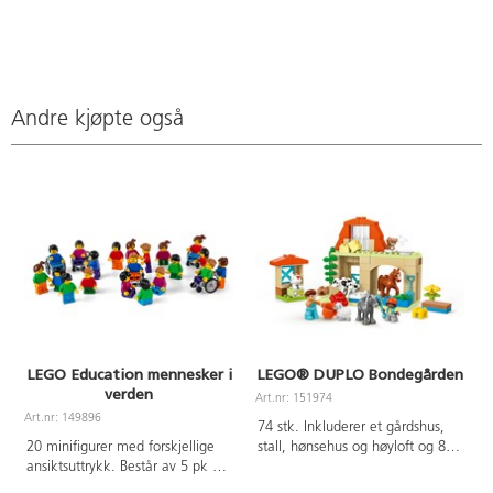
Andre kjøpte også
LEGO Education mennesker i
LEGO® DUPLO Bondegården
verden
Art.nr: 151974
A
Art.nr: 149896
74 stk. Inkluderer et gårdshus,
20 minifigurer med forskjellige
stall, hønsehus og høyloft og 8
ansiktsuttrykk. Består av 5 pk av
figurer, inkludert 2 hester, en
SPIKE Essentials erstatningspakke
sau, en katt, en ku, en høne og