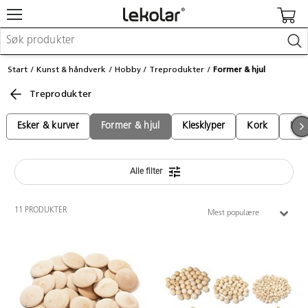
Møbler & innredning
Start
Kunst & håndverk
Hobby
Treprodukter
Former & hjul
Lekeplassutstyr & utemiljø
Treprodukter
Kunst & håndverk
Leker & sykler
Pedagogisk materiell
Esker & kurver
Former & hjul
Klesklyper
Kork
Kul
Barnevogner & småbarnsutstyr
Skole- & kontormateriell
Alle filter
Logge inn / registrere meg
11 PRODUKTER
Mest populære
Kontakt oss
Kampanjer/kataloger