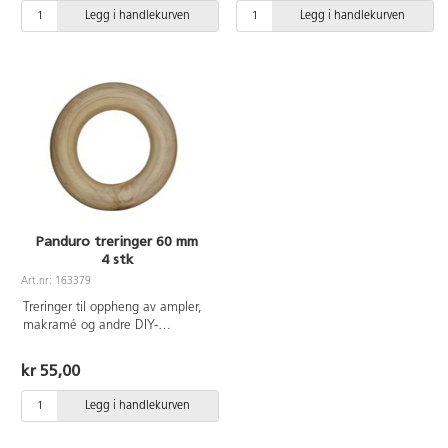
Legg i handlekurven
Legg i handlekurven
Panduro treringer 60 mm
4 stk
Art.nr: 163379
Treringer til oppheng av ampler,
makramé og andre DIY-
prosjekter. Kan også brukes som
dekorasjon eller som ramme til
kr 55,00
små hekleprosjekter. Mål: innside
Ø 34 mm, utside Ø 60 mm.
Legg i handlekurven