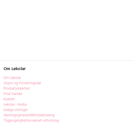
Om Lekolar
Om Lekolar
Visjon og forretningsidé
Produktsikkerhet
Etisk handel
Kvalitet
Lekolar i media
Ledige stillinger
Varslingstjeneste/Whistleblowing
Tilgjengelighet/universell utforming
Bærekraft